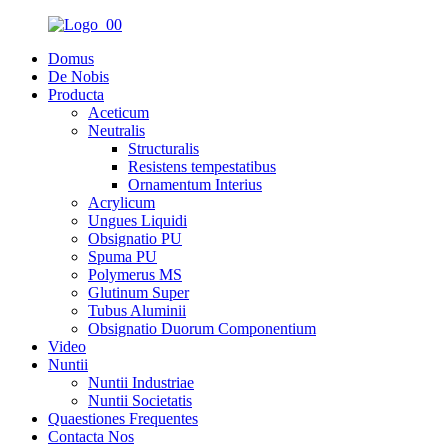
Domus
De Nobis
Producta
Aceticum
Neutralis
Structuralis
Resistens tempestatibus
Ornamentum Interius
Acrylicum
Ungues Liquidi
Obsignatio PU
Spuma PU
Polymerus MS
Glutinum Super
Tubus Aluminii
Obsignatio Duorum Componentium
Video
Nuntii
Nuntii Industriae
Nuntii Societatis
Quaestiones Frequentes
Contacta Nos