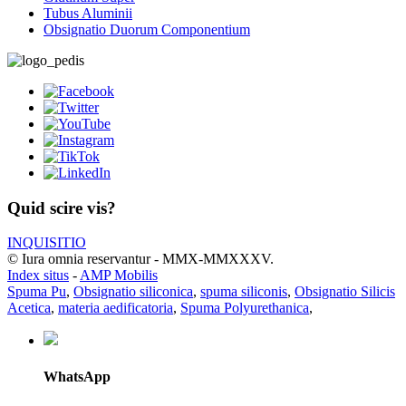
Tubus Aluminii
Obsignatio Duorum Componentium
Quid scire vis?
INQUISITIO
© Iura omnia reservantur - MMX-MMXXXV.
Index situs
-
AMP Mobilis
Spuma Pu
,
Obsignatio siliconica
,
spuma siliconis
,
Obsignatio Silicis
Acetica
,
materia aedificatoria
,
Spuma Polyurethanica
,
WhatsApp