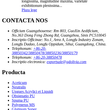
longissima, magnitudine maxima, varietate
exhibitionum plenissima...
Plura lege
CONTACTA NOS
Officium Guangzhouense:
Rm 803, GuoXin Aedificium,
No.363 Dong Feng Zhong Rd, Guangzhou, Sinis PC510045
Inscriptio Officinae:
No.1, Area A, Longfu Industry Zonam,
Longfu Dadao, Longfu Oppidum, Sihui, Guangdong, China.
Telephonum:
+86-20-
38850342/38850478/38850236/38850179
Telephonum:
+86-20-38850478
Inscriptio electronica:
exportsale@gdolivia.com
Producta
Aceticum
Neutralis
Ungues Acrylici et Liquidi
Obsignatio PU
Spuma PU
Polymerus MS
Glutinum Super