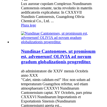
Lux aurorae cupolam Complexus Nundinarum
Cantonensis ornante, tacita revolutio in materiis
aedificatoriis explicabatur. In CXXXVII
Nundinis Cantonensis, Guangdong Olivia
Chemical Co., Ltd. ...
Plura lege
Nundinae Cantonenses, ut promissum
est, advenerunt! OLIVIA ad novum
gradum globalizationis progreditur.
ab administratore die XXIV mensis Octobris
anno XXX
"Calet, nimis calidum est!" Hoc non solum ad
temperaturam Guangzhou refertur, sed etiam
atmosphaeram CXXXVI Nundinarum
Cantonensium captat. XV Octobris, pars prima
CXXXVI Nundinarum Importationis et
Exportationis Sinensis (Nundinarum
Cantonensium) aperta est...