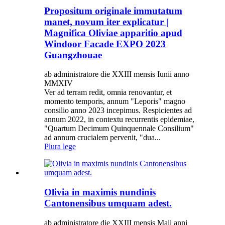
Propositum originale immutatum
manet, novum iter explicatur |
Magnifica Oliviae apparitio apud
Windoor Facade EXPO 2023
Guangzhouae
ab administratore die XXIII mensis Iunii anno
MMXIV
Ver ad terram redit, omnia renovantur, et
momento temporis, annum "Leporis" magno
consilio anno 2023 incepimus. Respicientes ad
annum 2022, in contextu recurrentis epidemiae,
"Quartum Decimum Quinquennale Consilium"
ad annum crucialem pervenit, "dua...
Plura lege
Olivia in maximis nundinis
Cantonensibus umquam adest.
ab administratore die XXIII mensis Maii anni