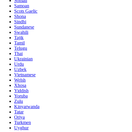
Somali
Samoan
Scots Gaelic
Shona
Sindhi
Sundanese
Swahili
Tajik
Tamil
Telugu
Thai
Ukrainian
Urdu
Uzbek
Vietnamese
Welsh
Xhosa
Yiddish
Yoruba
Zulu
Kinyarwanda
Tatar
Oriya
Turkmen
Uyghur