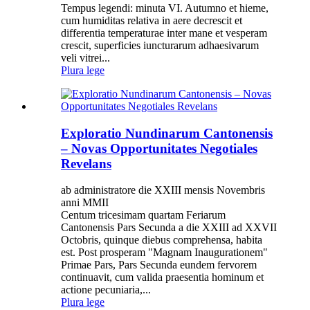
Tempus legendi: minuta VI. Autumno et hieme,
cum humiditas relativa in aere decrescit et
differentia temperaturae inter mane et vesperam
crescit, superficies iuncturarum adhaesivarum
veli vitrei...
Plura lege
Exploratio Nundinarum Cantonensis
– Novas Opportunitates Negotiales
Revelans
ab administratore die XXIII mensis Novembris
anni MMII
Centum tricesimam quartam Feriarum
Cantonensis Pars Secunda a die XXIII ad XXVII
Octobris, quinque diebus comprehensa, habita
est. Post prosperam "Magnam Inaugurationem"
Primae Pars, Pars Secunda eundem fervorem
continuavit, cum valida praesentia hominum et
actione pecuniaria,...
Plura lege