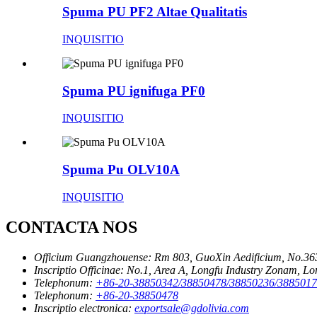
Spuma PU PF2 Altae Qualitatis
INQUISITIO
Spuma PU ignifuga PF0
INQUISITIO
Spuma Pu OLV10A
INQUISITIO
CONTACTA NOS
Officium Guangzhouense:
Rm 803, GuoXin Aedificium, No.3
Inscriptio Officinae:
No.1, Area A, Longfu Industry Zonam, L
Telephonum:
+86-20-38850342/38850478/38850236/388501
Telephonum:
+86-20-38850478
Inscriptio electronica:
exportsale@gdolivia.com