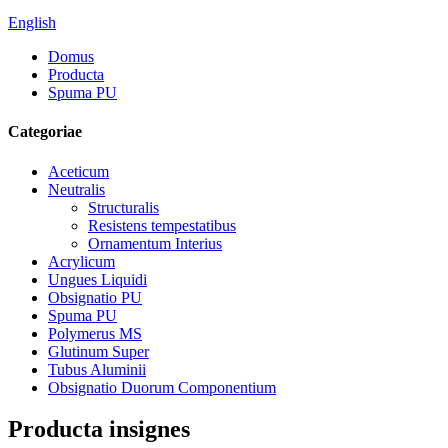
English
Domus
Producta
Spuma PU
Categoriae
Aceticum
Neutralis
Structuralis
Resistens tempestatibus
Ornamentum Interius
Acrylicum
Ungues Liquidi
Obsignatio PU
Spuma PU
Polymerus MS
Glutinum Super
Tubus Aluminii
Obsignatio Duorum Componentium
Producta insignes