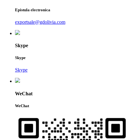
Epistula electronica
exportsale@gdolivia.com
Skype
Skype
Skype
WeChat
WeChat