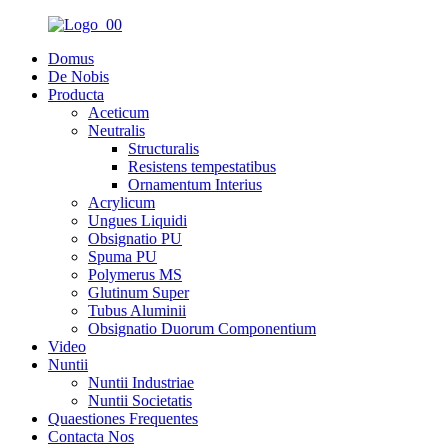
Domus
De Nobis
Producta
Aceticum
Neutralis
Structuralis
Resistens tempestatibus
Ornamentum Interius
Acrylicum
Ungues Liquidi
Obsignatio PU
Spuma PU
Polymerus MS
Glutinum Super
Tubus Aluminii
Obsignatio Duorum Componentium
Video
Nuntii
Nuntii Industriae
Nuntii Societatis
Quaestiones Frequentes
Contacta Nos