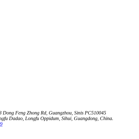
63 Dong Feng Zhong Rd, Guangzhou, Sinis PC510045
ongfu Dadao, Longfu Oppidum, Sihui, Guangdong, China.
79