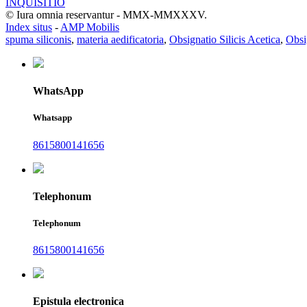
INQUISITIO
© Iura omnia reservantur - MMX-MMXXXV.
Index situs
-
AMP Mobilis
spuma siliconis
,
materia aedificatoria
,
Obsignatio Silicis Acetica
,
Obsi
WhatsApp
Whatsapp
8615800141656
Telephonum
Telephonum
8615800141656
Epistula electronica